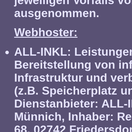
jeweiligen Vorfalls 
ausgenommen.
Webhoster:
ALL-INKL:
Leistunge
Bereitstellung von i
Infrastruktur und ve
(z.B. Speicherplatz 
Dienstanbieter:
ALL-I
Münnich, Inhaber: R
68, 02742 Friedersdo