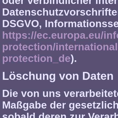
oder verbindlicher inte
Datenschutzvorschriften
DSGVO, Informationsse
https://ec.europa.eu/inf
protection/internationa
protection_de
).
Löschung von Daten
Die von uns verarbeite
Maßgabe der gesetzlic
sobald deren zur Verar